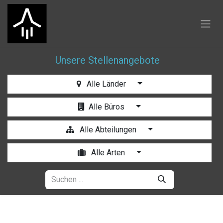
Zum Inhalt springen
Unsere Stellenangebote
Alle Länder
Alle Büros
Alle Abteilungen
Alle Arten