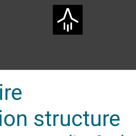
ge d'accueil
ARTS Group
Services
Innovation
Carrièr
ire
ion structure